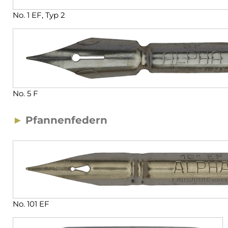
No. 1 EF, Typ 2
No. 5 F
►
Pfannenfedern
No. 101 EF