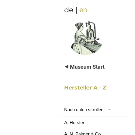
de |
en
⯇ Museum Start
Hersteller A - Z